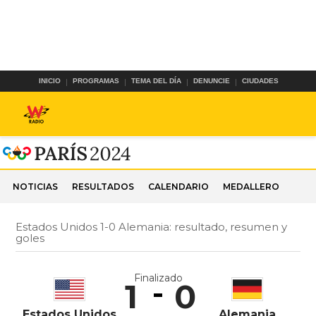
INICIO
PROGRAMAS
TEMA DEL DÍA
DENUNCIE
CIUDADES
NOTICIAS
RESULTADOS
CALENDARIO
MEDALLERO
Estados Unidos 1-0 Alemania: resultado, resumen y
goles
Finalizado
1
0
Estados Unidos
Alemania