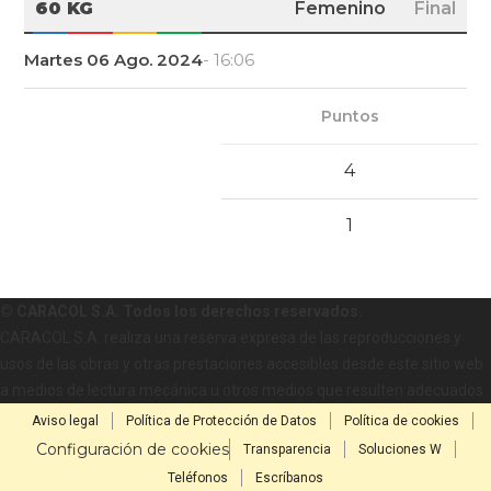
60 KG
Femenino
Final
Martes 06 Ago. 2024
- 16:06
Puntos
4
1
© CARACOL S.A. Todos los derechos reservados.
CARACOL S.A. realiza una reserva expresa de las reproducciones y
usos de las obras y otras prestaciones accesibles desde este sitio web
a medios de lectura mecánica u otros medios que resulten adecuados.
Aviso legal
Política de Protección de Datos
Política de cookies
Configuración de cookies
Transparencia
Soluciones W
Teléfonos
Escríbanos