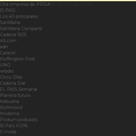
Una empresa de PRISA
Medios Grupo Prisa
El PAÍS
Los 40 principales
Santillana
Santillana Compartir
Cadena SER
AS.com
adn
Caracol
Huffington Post
UNO
wradio
Cinco Días
Cadena Dial
EL PAÍS Semanal
Planeta futuro
Kebuena
Richmond
Moderna
Podium podcasts
El PaÍs ICON
S moda