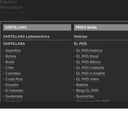
loqueleo
Meristation
Webs de PRISA
Cerrar ventana
Cerrar