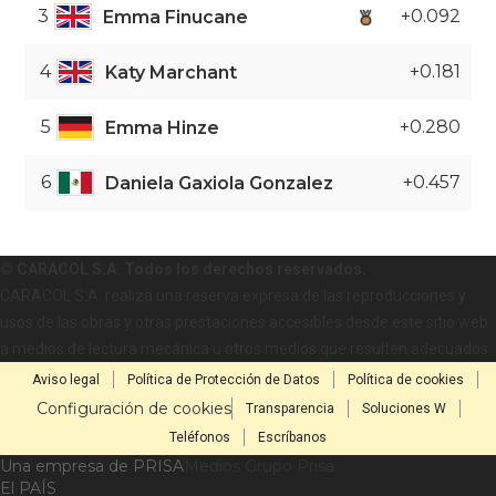
3
+0.092
Emma Finucane
4
+0.181
Katy Marchant
5
+0.280
Emma Hinze
6
+0.457
Daniela Gaxiola Gonzalez
© CARACOL S.A. Todos los derechos reservados.
CARACOL S.A. realiza una reserva expresa de las reproducciones y
usos de las obras y otras prestaciones accesibles desde este sitio web
a medios de lectura mecánica u otros medios que resulten adecuados.
Aviso legal
Política de Protección de Datos
Política de cookies
Configuración de cookies
Transparencia
Soluciones W
Teléfonos
Escríbanos
Una empresa de PRISA
Medios Grupo Prisa
El PAÍS