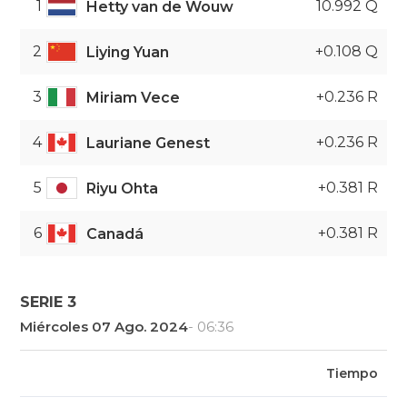
1
10.992 Q
Hetty van de Wouw
2
+0.108 Q
Liying Yuan
3
+0.236 R
Miriam Vece
4
+0.236 R
Lauriane Genest
5
+0.381 R
Riyu Ohta
6
+0.381 R
Canadá
SERIE 3
Miércoles 07 Ago. 2024
- 06:36
Tiempo