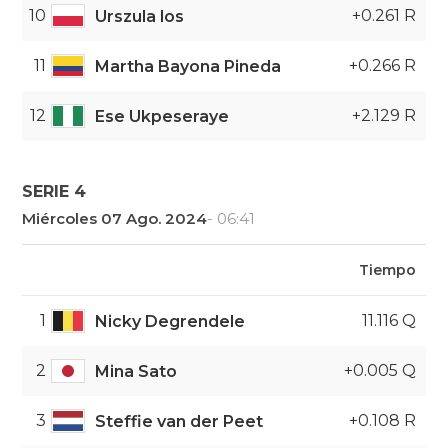
10
+0.261 R
Urszula los
11
+0.266 R
Martha Bayona Pineda
12
+2.129 R
Ese Ukpeseraye
SERIE 4
Miércoles 07 Ago. 2024
- 06:41
Tiempo
1
11.116 Q
Nicky Degrendele
2
+0.005 Q
Mina Sato
3
+0.108 R
Steffie van der Peet