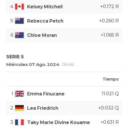
4
+0.172 R
Kelsey Mitchell
5
+0.260 R
Rebecca Petch
6
+1.065 R
Chloe Moran
SERIE 5
Miércoles 07 Ago. 2024
- 06:46
Tiempo
1
11.021 Q
Emma Finucane
2
+0.032 Q
Lea Friedrich
3
+0.631 R
Taky Marie Divine Kouame