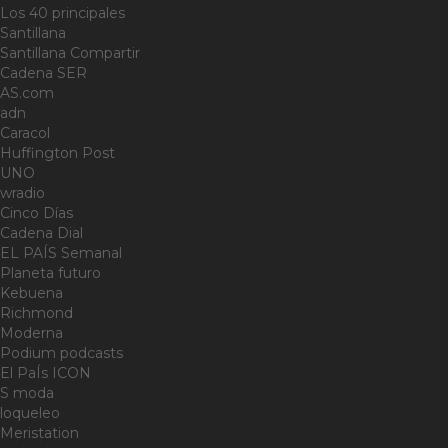
Los 40 principales
Santillana
Santillana Compartir
Cadena SER
AS.com
adn
Caracol
Huffington Post
UNO
wradio
Cinco Días
Cadena Dial
EL PAÍS Semanal
Planeta futuro
Kebuena
Richmond
Moderna
Podium podcasts
El PaÍs ICON
S moda
loqueleo
Meristation