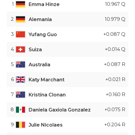
1
10.967 Q
Emma Hinze
2
10.979 Q
Alemania
3
+0.087 Q
Yufang Guo
4
+0.014 Q
Suiza
5
+0.087 R
Australia
6
+0.021 R
Katy Marchant
7
+0.160 R
Kristina Clonan
8
+0.075 R
Daniela Gaxiola Gonzalez
9
+0.204 R
Julie Nicolaes