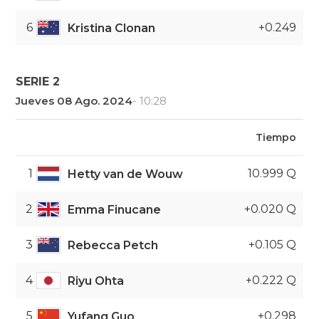
6
+0.249
Kristina Clonan
SERIE 2
Jueves 08 Ago. 2024
- 10:28
Tiempo
1
10.999 Q
Hetty van de Wouw
2
+0.020 Q
Emma Finucane
3
+0.105 Q
Rebecca Petch
4
+0.222 Q
Riyu Ohta
5
+0.298
Yufang Guo