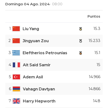
Domingo 04 Ago. 2024
- 08:00
Puntos
1
15.3
Liu Yang
2
15.233
Jingyuan Zou
3
15.1
Eleftherios Petrounias
4
15
Ait Said Samir
5
14.966
Adem Asil
6
14.866
Vahagn Davtyan
7
14.8
Harry Hepworth