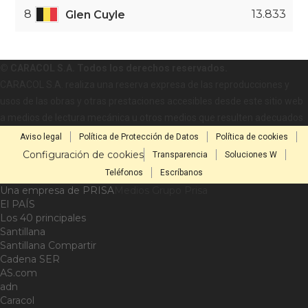
8
13.833
Glen Cuyle
© CARACOL S.A. Todos los derechos reservados.
CARACOL S.A. realiza una reserva expresa de las reproducciones y
usos de las obras y otras prestaciones accesibles desde este sitio web
a medios de lectura mecánica u otros medios que resulten adecuados.
Aviso legal
Política de Protección de Datos
Política de cookies
Configuración de cookies
Transparencia
Soluciones W
Teléfonos
Escríbanos
Una empresa de PRISA
Medios Grupo Prisa
El PAÍS
Los 40 principales
Santillana
Santillana Compartir
Cadena SER
AS.com
adn
Caracol