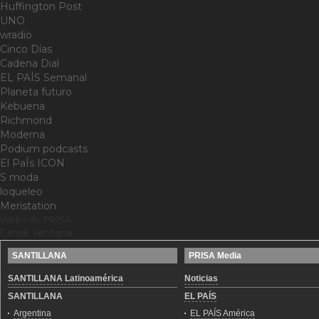
Huffington Post
UNO
wradio
Cinco Días
Cadena Dial
EL PAÍS Semanal
Planeta futuro
Kebuena
Richmond
Moderna
Podium podcasts
El PaÍs ICON
S moda
loqueleo
Meristation
Webs de PRISA
Cerrar ventana