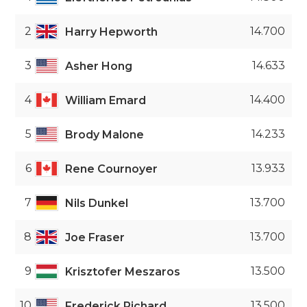
2
14.700
Harry Hepworth
3
14.633
Asher Hong
4
14.400
William Emard
5
14.233
Brody Malone
6
13.933
Rene Cournoyer
7
13.700
Nils Dunkel
8
13.700
Joe Fraser
9
13.500
Krisztofer Meszaros
10
13.500
Frederick Richard