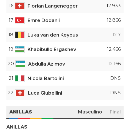
16
12.933
Florian Langenegger
17
12.866
Emre Dodanli
18
12.7
Luka van den Keybus
19
12.466
Khabibullo Ergashev
20
12.166
Abdulla Azimov
21
DNS
Nicola Bartolini
22
DNS
Luca Giubellini
ANILLAS
Masculino
Final
ANILLAS