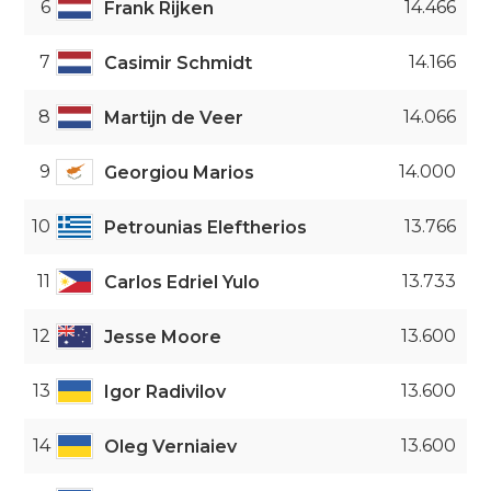
6
14.466
Frank Rijken
7
14.166
Casimir Schmidt
8
14.066
Martijn de Veer
9
14.000
Georgiou Marios
10
13.766
Petrounias Eleftherios
11
13.733
Carlos Edriel Yulo
12
13.600
Jesse Moore
13
13.600
Igor Radivilov
14
13.600
Oleg Verniaiev