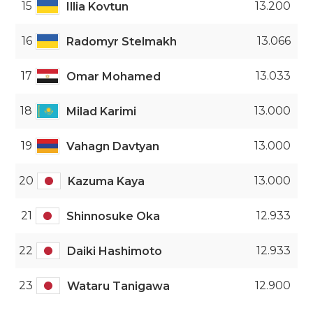
15
13.200
Illia Kovtun
16
13.066
Radomyr Stelmakh
17
13.033
Omar Mohamed
18
13.000
Milad Karimi
19
13.000
Vahagn Davtyan
20
13.000
Kazuma Kaya
21
12.933
Shinnosuke Oka
22
12.933
Daiki Hashimoto
23
12.900
Wataru Tanigawa