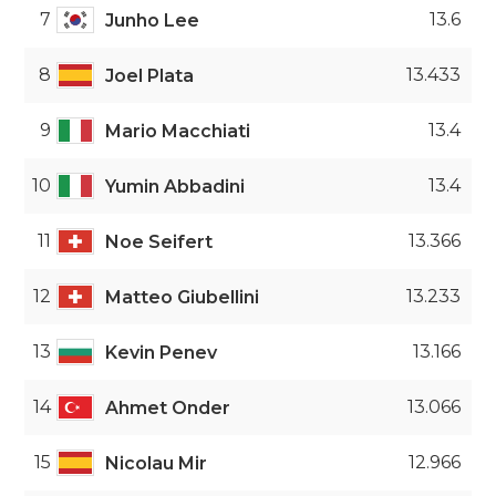
7
13.6
Junho Lee
8
13.433
Joel Plata
9
13.4
Mario Macchiati
10
13.4
Yumin Abbadini
11
13.366
Noe Seifert
12
13.233
Matteo Giubellini
13
13.166
Kevin Penev
14
13.066
Ahmet Onder
15
12.966
Nicolau Mir