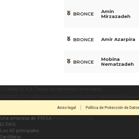
Amin
BRONCE
Mirzazadeh
Amir Azarpira
BRONCE
Mobina
BRONCE
Nematzadeh
© CARACOL S.A. Todos los derechos reservados.
CARACOL S.A. realiza una reserva expresa de las reproducciones y usos
Aviso legal
Política de Protección de Dato
Una empresa de PRISA
Medios Grupo Prisa
El PAÍS
Los 40 principales
Santillana