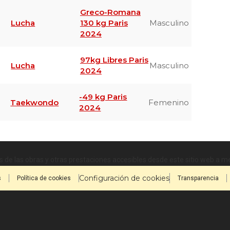
Greco-Romana
Lucha
130 kg Paris
Masculino
2024
97kg Libres Paris
Lucha
Masculino
2024
-49 kg Paris
Taekwondo
Femenino
2024
 de las obras y otras prestaciones accesibles desde este sitio web a 
Configuración de cookies
s
Política de cookies
Transparencia