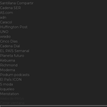
Santillana Compartir
Cadena SER
AS.com
adn
Caracol
Huffington Post
UNO
wradio
Cinco Días
Cadena Dial
EL PAÍS Semanal
Planeta futuro
Kebuena
Richmond
Moderna
Podium podcasts
El PaÍs ICON
S moda
loqueleo
Meristation
Webs de PRISA
Cerrar ventana