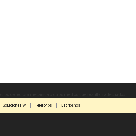
medios de lectura mecánica u otros medios que resulten adecuados.
Soluciones W
Teléfonos
Escríbanos