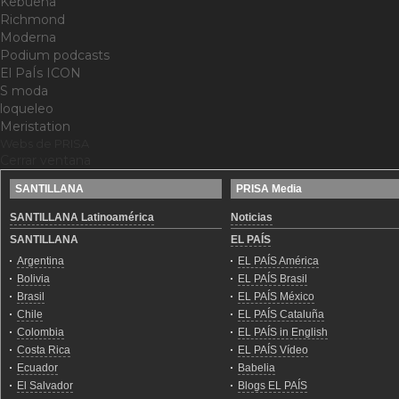
Kebuena
Richmond
Moderna
Podium podcasts
El PaÍs ICON
S moda
loqueleo
Meristation
Webs de PRISA
Cerrar ventana