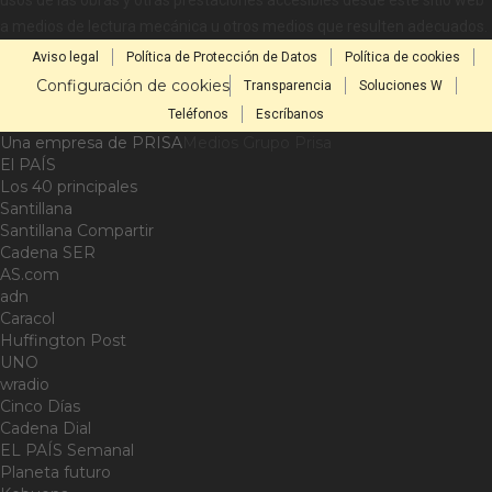
usos de las obras y otras prestaciones accesibles desde este sitio web
a medios de lectura mecánica u otros medios que resulten adecuados.
Aviso legal
Política de Protección de Datos
Política de cookies
Configuración de cookies
Transparencia
Soluciones W
Teléfonos
Escríbanos
Una empresa de PRISA
Medios Grupo Prisa
El PAÍS
Los 40 principales
Santillana
Santillana Compartir
Cadena SER
AS.com
adn
Caracol
Huffington Post
UNO
wradio
Cinco Días
Cadena Dial
EL PAÍS Semanal
Planeta futuro