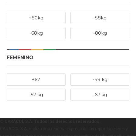
+80kg
-58kg
-68kg
-80kg
FEMENINO
+67
-49 kg
-57 kg
-67 kg
© CARACOL S.A. Todos los derechos reservados.
CARACOL S.A. realiza una reserva expresa de las reproducciones y