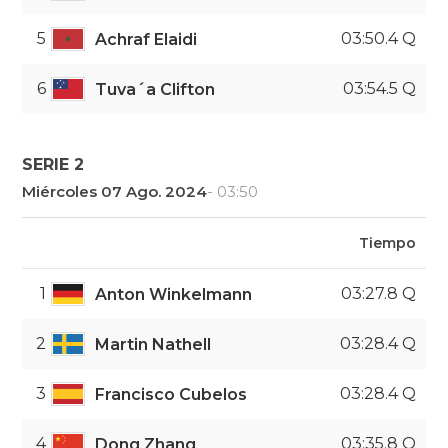
5
03:50.4 Q
Achraf Elaidi
6
03:54.5 Q
Tuva´a Clifton
SERIE 2
Miércoles 07 Ago. 2024
- 03:50
Tiempo
1
03:27.8 Q
Anton Winkelmann
2
03:28.4 Q
Martin Nathell
3
03:28.4 Q
Francisco Cubelos
4
03:35.8 Q
Dong Zhang