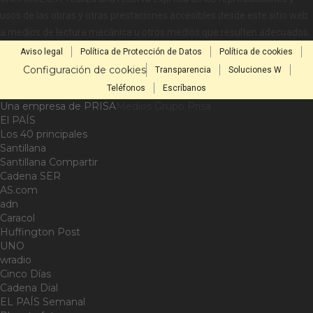
usos de las obras y otras prestaciones accesibles desde este sitio web
a medios de lectura mecánica u otros medios que resulten adecuados.
Aviso legal
Política de Protección de Datos
Política de cookies
Configuración de cookies
Transparencia
Soluciones W
Teléfonos
Escríbanos
Una empresa de PRISA
Medios Grupo Prisa
El PAÍS
Los 40 principales
Santillana
Santillana Compartir
Cadena SER
AS.com
adn
Caracol
Huffington Post
UNO
wradio
Cinco Días
Cadena Dial
EL PAÍS Semanal