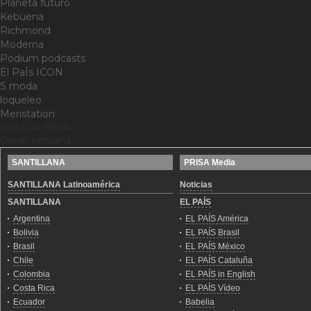
Planeta futuro
Kebuena
Richmond
Moderna
Podium podcasts
El PaÍs ICON
S moda
loqueleo
Meristation
Webs de PRISA
Cerrar ventana