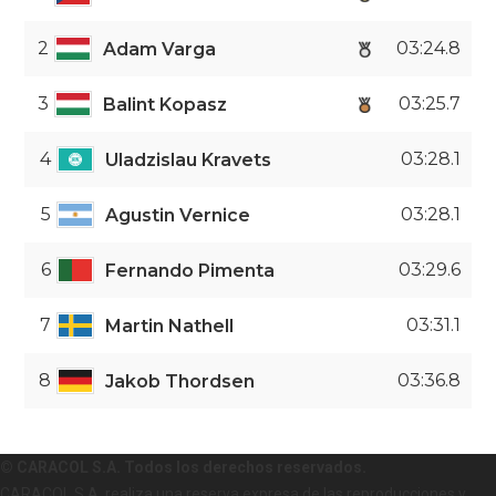
2
03:24.8
Adam Varga
3
03:25.7
Balint Kopasz
4
03:28.1
Uladzislau Kravets
5
03:28.1
Agustin Vernice
6
03:29.6
Fernando Pimenta
7
03:31.1
Martin Nathell
8
03:36.8
Jakob Thordsen
© CARACOL S.A. Todos los derechos reservados.
CARACOL S.A. realiza una reserva expresa de las reproducciones y