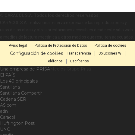
© CARACOL S.A. Todos los derechos reservados.
CARACOL S.A. realiza una reserva expresa de las reproducciones y
usos de las obras y otras prestaciones accesibles desde este sitio web
a medios de lectura mecánica u otros medios que resulten adecuados.
Aviso legal
Política de Protección de Datos
Política de cookies
Configuración de cookies
Transparencia
Soluciones W
Teléfonos
Escríbanos
Una empresa de PRISA
Medios Grupo Prisa
El PAÍS
Los 40 principales
Santillana
Santillana Compartir
Cadena SER
AS.com
adn
Caracol
Huffington Post
UNO