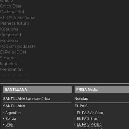
wradio
Cinco Días
Cadena Dial
EL PAÍS Semanal
Planeta futuro
Kebuena
Richmond
Moderna
Podium podcasts
El PaÍs ICON
S moda
loqueleo
Meristation
Webs de PRISA
Cerrar ventana