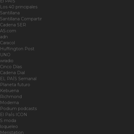
El PAÍS
Los 40 principales
Santillana
Santillana Compartir
Cadena SER
AS.com
adn
Caracol
Huffington Post
UNO
wradio
Cinco Días
Cadena Dial
EL PAÍS Semanal
Planeta futuro
Kebuena
Richmond
Moderna
Podium podcasts
El PaÍs ICON
S moda
loqueleo
Meristation