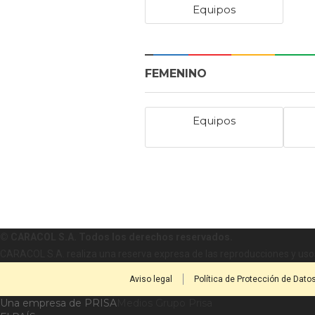
Equipos
FEMENINO
Equipos
© CARACOL S.A. Todos los derechos reservados.
CARACOL S.A. realiza una reserva expresa de las reproducciones y usos
Aviso legal
Política de Protección de Dato
Una empresa de PRISA
Medios Grupo Prisa