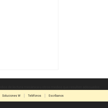
medios de lectura mecánica u otros medios que resulten adecuados.
Soluciones W
Teléfonos
Escríbanos