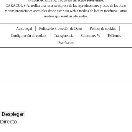
© CARACOL S.A. Todos los derechos reservados.
CARACOL S.A. realiza una reserva expresa de las reproducciones y usos de las obras
y otras prestaciones accesibles desde este sitio web a medios de lectura mecánica u otros
medios que resulten adecuados.
Aviso legal
Política de Protección de Datos
Política de cookies
Configuración de cookies
Transparencia
Soluciones W
Teléfonos
Escríbanos
Desplegar
Directo