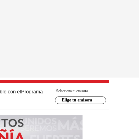
Selecciona tu emisora
ble con el
Programa
Elige tu emisora