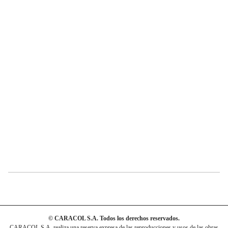
© CARACOL S.A. Todos los derechos reservados.
CARACOL S.A. realiza una reserva expresa de las reproducciones y usos de las obras