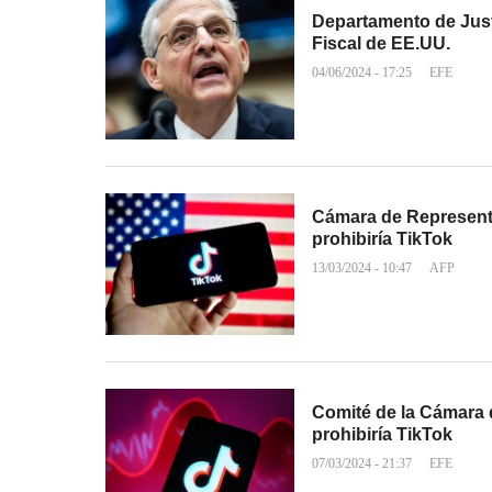
Departamento de Just
Fiscal de EE.UU.
04/06/2024 - 17:25
EFE
Cámara de Represent
prohibiría TikTok
13/03/2024 - 10:47
AFP
Comité de la Cámara
prohibiría TikTok
07/03/2024 - 21:37
EFE