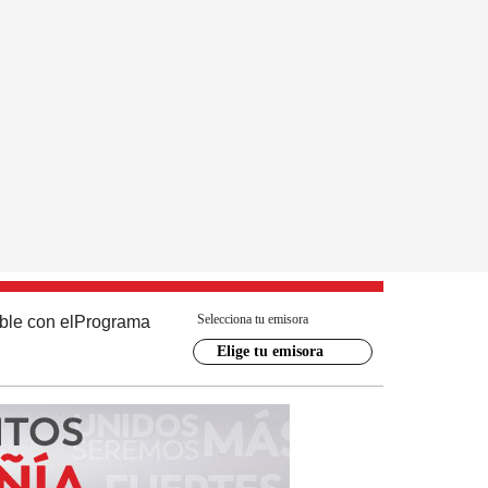
Selecciona tu emisora
ble con el
Programa
Elige tu emisora