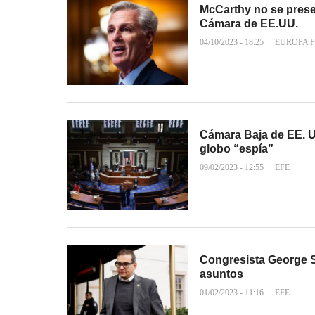
McCarthy no se prese
Cámara de EE.UU.
04/10/2023 - 18:25
EUROPA 
Cámara Baja de EE. U
globo “espía”
09/02/2023 - 12:55
EFE
Congresista George S
asuntos
01/02/2023 - 11:16
EFE