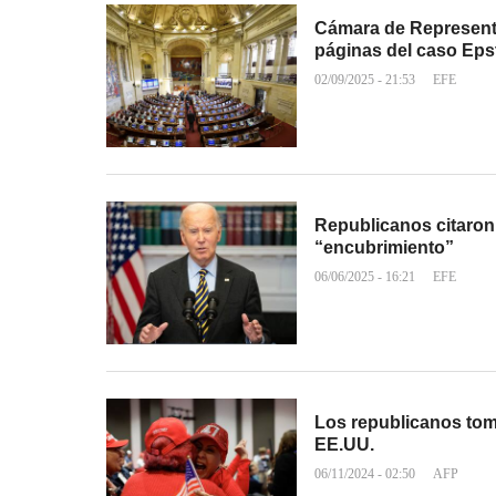
Cámara de Represent
páginas del caso Eps
02/09/2025 - 21:53
EFE
Republicanos citaron
“encubrimiento”
06/06/2025 - 16:21
EFE
Los republicanos tom
EE.UU.
06/11/2024 - 02:50
AFP