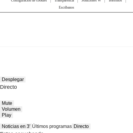
Configuración de cookies
Transparencia
Soluciones W
Teléfonos
Escríbanos
Desplegar
Directo
Mute
Volumen
Play
Noticias en 3′
Últimos programas
Directo