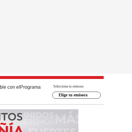
Selecciona tu emisora
ble con el
Programa
Elige tu emisora