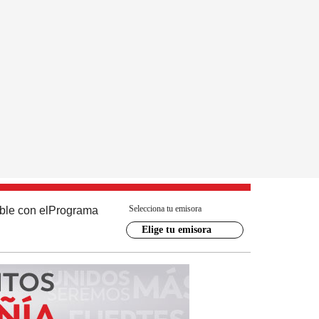
Selecciona tu emisora
ble con el
Programa
Elige tu emisora