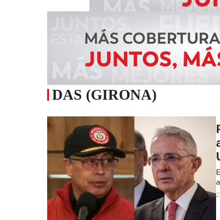
DAS (GIRONA)
E
a
2