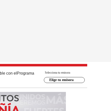
Selecciona tu emisora
ble con el
Programa
Elige tu emisora