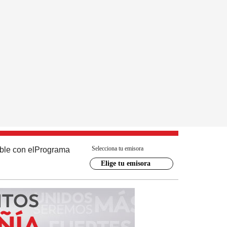
Selecciona tu emisora
ble con el
Programa
Elige tu emisora