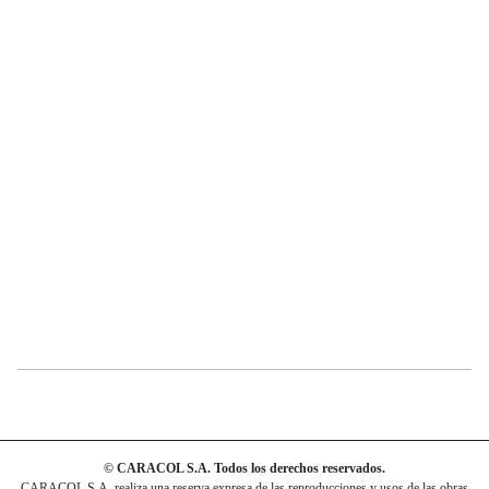
© CARACOL S.A. Todos los derechos reservados.
CARACOL S.A. realiza una reserva expresa de las reproducciones y usos de las obras