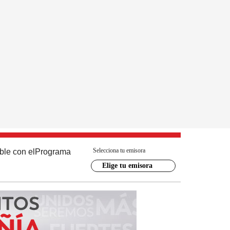
Selecciona tu emisora
ble con el
Programa
Elige tu emisora