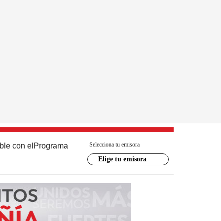
Selecciona tu emisora
ble con el
Programa
Elige tu emisora