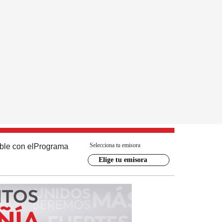
Selecciona tu emisora
ble con el
Programa
Elige tu emisora