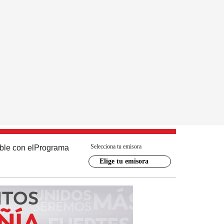
Selecciona tu emisora
ble con el
Programa
Elige tu emisora