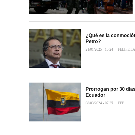
¿Qué es la conmoción 
Petro?
21/01/2025 - 15:24
FELIPE L
Prorrogan por 30 día
Ecuador
08/03/2024 - 07:25
EFE