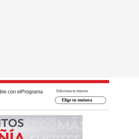
Selecciona tu emisora
ble con el
Programa
Elige tu emisora