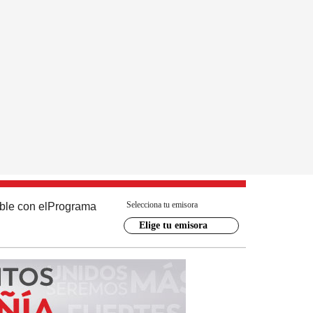
Selecciona tu emisora
ble con el
Programa
Elige tu emisora