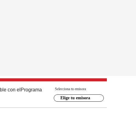
Selecciona tu emisora
ble con el
Programa
Elige tu emisora