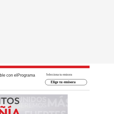
Selecciona tu emisora
ble con el
Programa
Elige tu emisora