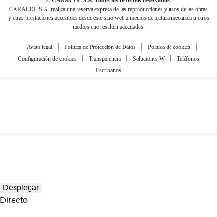
© CARACOL S.A. Todos los derechos reservados.
CARACOL S.A. realiza una reserva expresa de las reproducciones y usos de las obras
y otras prestaciones accesibles desde este sitio web a medios de lectura mecánica u otros
medios que resulten adecuados.
Aviso legal
Política de Protección de Datos
Política de cookies
Configuración de cookies
Transparencia
Soluciones W
Teléfonos
Escríbanos
Desplegar
Directo