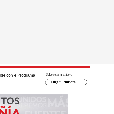
Selecciona tu emisora
ble con el
Programa
Elige tu emisora