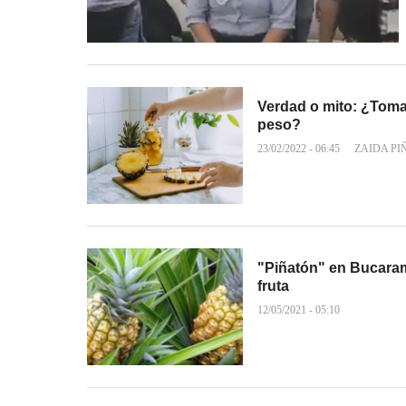
Verdad o mito: ¿Toma
peso?
23/02/2022 - 06:45
ZAIDA PI
"Piñatón" en Bucaram
fruta
12/05/2021 - 05:10