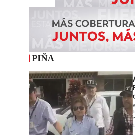
PIÑA
A
l
e
2