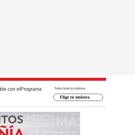
Selecciona tu emisora
ble con el
Programa
Elige tu emisora