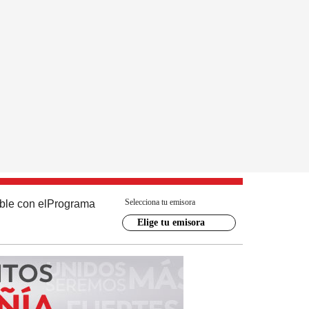
Selecciona tu emisora
ble con el
Programa
Elige tu emisora