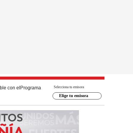
Selecciona tu emisora
ble con el
Programa
Elige tu emisora