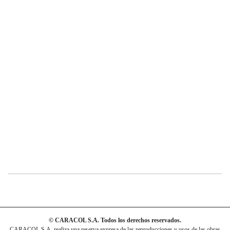
© CARACOL S.A. Todos los derechos reservados.
CARACOL S.A. realiza una reserva expresa de las reproducciones y usos de las obras