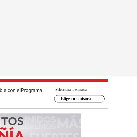
Selecciona tu emisora
ble con el
Programa
Elige tu emisora