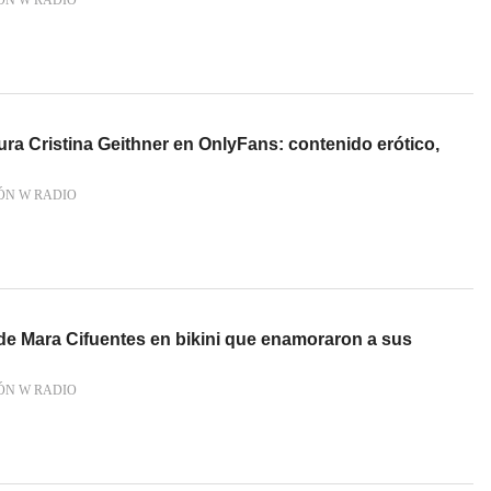
ÓN W RADIO
Aura Cristina Geithner en OnlyFans: contenido erótico,
ÓN W RADIO
 de Mara Cifuentes en bikini que enamoraron a sus
ÓN W RADIO