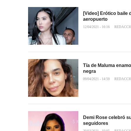
[Video] Erótico baile 
aeropuerto
12/04/2021 - 16:16
REDACCI
Tía de Maluma enamor
negra
09/04/2021 - 14:59
REDACCI
Demi Rose celebró sus
seguidores