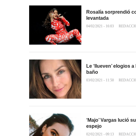
Rosalía sorprendió c
levantada
04/02/2021 - 16:03
REDACCI
Le ‘llueven’ elogios 
baño
03/02/2021 - 11:50
REDACCI
‘Majo’ Vargas lució s
espejo
02/02/2021 - 09:13
REDACCI