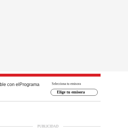
Selecciona tu emisora
ble con el
Programa
Elige tu emisora