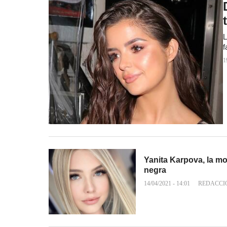
L
f
1
Yanita Karpova, la m
negra
14/04/2021 - 14:01
REDACCI