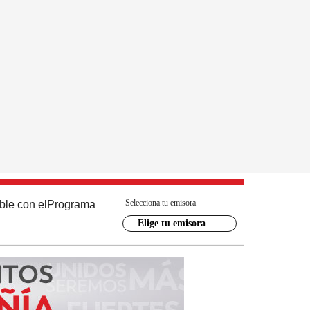
Selecciona tu emisora
ble con el
Programa
Elige tu emisora