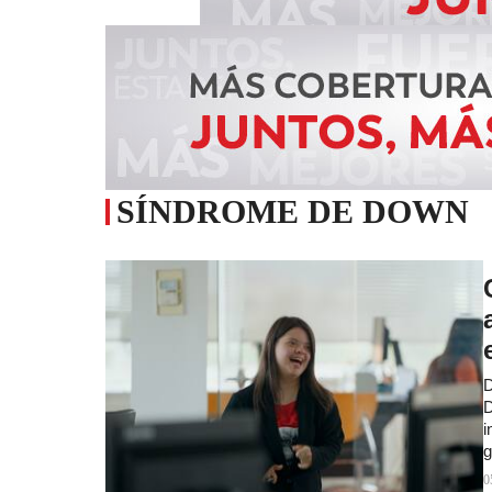
SÍNDROME DE DOWN
D
D
i
g
0