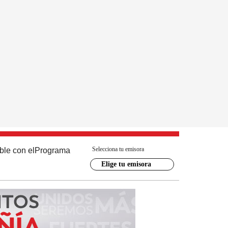
Selecciona tu emisora
ble con el
Programa
Elige tu emisora