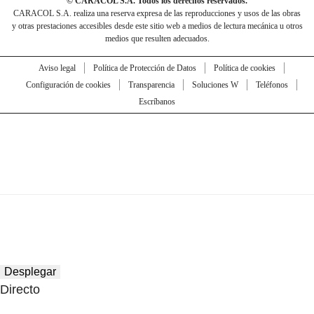
© CARACOL S.A. Todos los derechos reservados.
CARACOL S.A. realiza una reserva expresa de las reproducciones y usos de las obras
y otras prestaciones accesibles desde este sitio web a medios de lectura mecánica u otros
medios que resulten adecuados.
Aviso legal
Política de Protección de Datos
Política de cookies
Configuración de cookies
Transparencia
Soluciones W
Teléfonos
Escríbanos
Desplegar
Directo