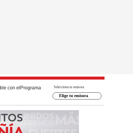
Selecciona tu emisora
ble con el
Programa
Elige tu emisora