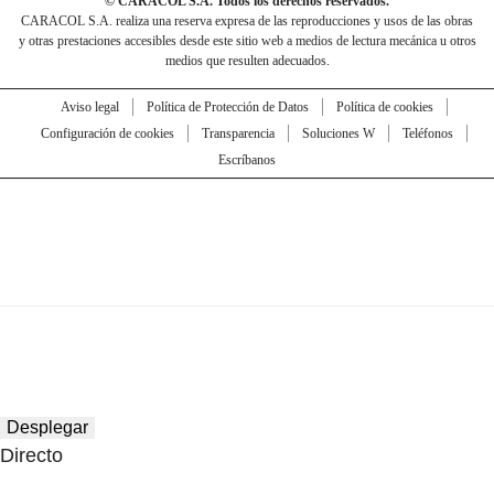
© CARACOL S.A. Todos los derechos reservados.
CARACOL S.A. realiza una reserva expresa de las reproducciones y usos de las obras
y otras prestaciones accesibles desde este sitio web a medios de lectura mecánica u otros
medios que resulten adecuados.
Aviso legal
Política de Protección de Datos
Política de cookies
Configuración de cookies
Transparencia
Soluciones W
Teléfonos
Escríbanos
Desplegar
Directo