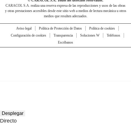
© CARACOL S.A. Todos los derechos reservados.
CARACOL S.A. realiza una reserva expresa de las reproducciones y usos de las obras
y otras prestaciones accesibles desde este sitio web a medios de lectura mecánica u otros
medios que resulten adecuados.
Aviso legal
Política de Protección de Datos
Política de cookies
Configuración de cookies
Transparencia
Soluciones W
Teléfonos
Escríbanos
Desplegar
Directo