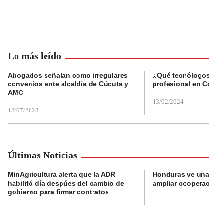
Lo más leído
Abogados señalan como irregulares
¿Qué tecnólogos re
convenios ente alcaldía de Cúcuta y
profesional en Col
AMC
13/02/2024
13/07/2023
Últimas Noticias
MinAgricultura alerta que la ADR
Honduras ve una o
habilitó día despúes del cambio de
ampliar cooperaci
gobierno para firmar contratos