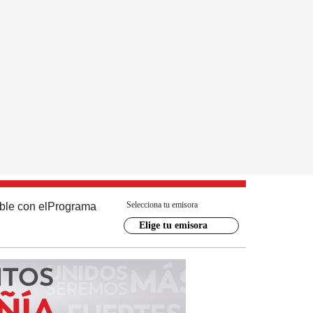
Selecciona tu emisora
ble con el
Programa
Elige tu emisora