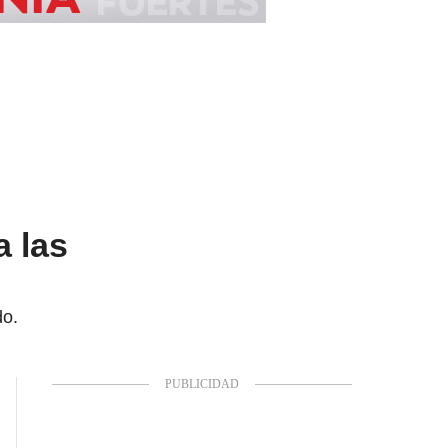
a las
do.