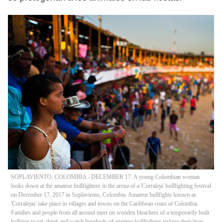
SOPLAVIENTO, COLOMBIA - DECEMBER 17: A young Colombian woman
looks down at the amateur bullfighters in the arena of a 'Corraleja' bullfighting festival
on December 17, 2017 in Soplaviento, Colombia. Amateur bullfights known as
'Corralejas' take place in villages and towns on the Caribbean coast of Colombia.
Families and people from all around meet on wooden bleachers of a temporarily built
bullring to eat, drink and watch hundreds of amateur bullfighters risking their lives,