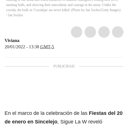
taunting bulls, and showing their masculinity and courage in the arena. Unlike the
corrida, the bulls in 'Corralejas' are never killed. (Photo by Jan Sochor/Getty Images)
/
Jan Sochor
Viviana
20/01/2022 - 13:38
GMT-5
En el marco de la celebración de las
Fiestas del 20
de enero en Sincelejo
, Sigue La W reveló