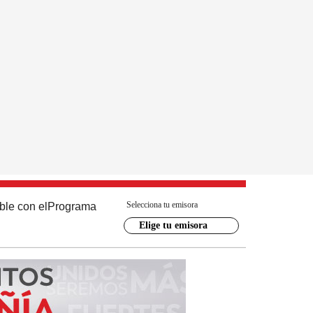
Selecciona tu emisora
ble con el
Programa
Elige tu emisora