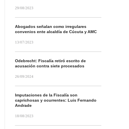
29/08/2023
Abogados señalan como irregulares
convenios ente alcaldía de Cúcuta y AMC
13/07/2023
Odebrecht: Fiscalía retiró escrito de
acusación contra siete procesados
26/09/2024
Imputaciones de la Fiscalía son
caprichosas y ocurrentes: Luis Fernando
Andrade
18/08/2023