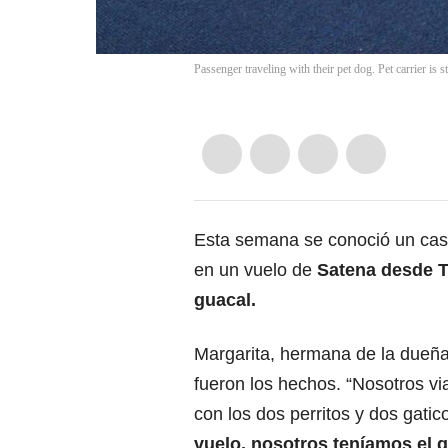
Passenger traveling with their pet dog. Pet carrier is 
Esta semana se conoció un ca
en un vuelo de
Satena desde To
guacal.
Margarita, hermana de la due
fueron los hechos. “Nosotros v
con los dos perritos y dos gatic
vuelo, nosotros teníamos el g