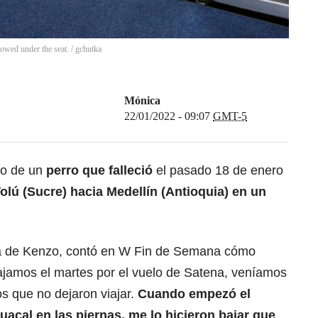
stowed under the seat.
/
gchutka
Mónica
22/01/2022 - 09:07
GMT-5
so de un
perro que falleció
el pasado 18 de enero
lú (Sucre) hacia Medellín (Antioquia) en un
ña de Kenzo, contó en W Fin de Semana cómo
iajamos el martes por el vuelo de Satena, veníamos
os que no dejaron viajar.
Cuando empezó el
uacal en las piernas, me lo hicieron bajar que