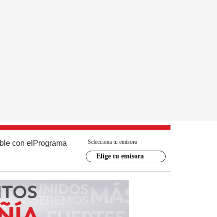
Selecciona tu emisora
ble con el
Programa
Elige tu emisora