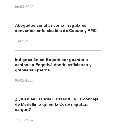
06/09/2023
Abogados señalan como irregulares
convenios ente alcaldía de Cúcuta y AMC
13/07/2023
Indignación en Bogotá por guardería
canina en Engativá donde asfixiaban y
golpeaban perros
05/05/2025
¿Quién es Claudia Carrasquilla, la concejal
de Medellín a quien la Corte imputará
cargos?
21/11/2024