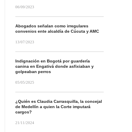
06/09/2023
Abogados señalan como irregulares
convenios ente alcaldía de Cúcuta y AMC
13/07/2023
Indignación en Bogotá por guardería
canina en Engativá donde asfixiaban y
golpeaban perros
05/05/2025
¿Quién es Claudia Carrasquilla, la concejal
de Medellín a quien la Corte imputará
cargos?
21/11/2024