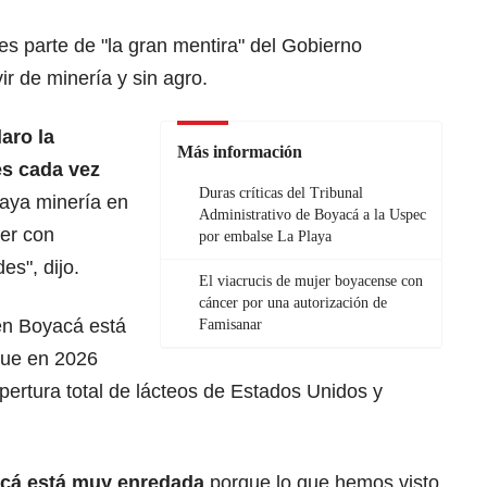
e es parte de "la gran mentira" del Gobierno
ir de minería y sin agro.
aro la
Más información
es cada vez
Duras críticas del Tribunal
aya minería en
Administrativo de Boyacá a la Uspec
ser con
por embalse La Playa
es", dijo.
El viacrucis de mujer boyacense con
cáncer por una autorización de
 en Boyacá está
Famisanar
que en 2026
apertura total de lácteos de Estados Unidos y
acá está muy enredada
porque lo que hemos visto