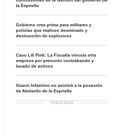
conclusiones de la reunión del gobierno De
la Espriella
Gobierno crea prima para militares y
policías que realicen desminado y
destrucción de explosivos
Caso Lili Pink: La Fiscalía vincula otra
empresa por presunto contrabando y
lavado de activos
Gianni Infantino no asistirá a la posesión
de Abelardo de la Espriella