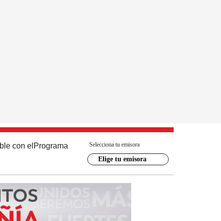
Selecciona tu emisora
ble con el
Programa
Elige tu emisora