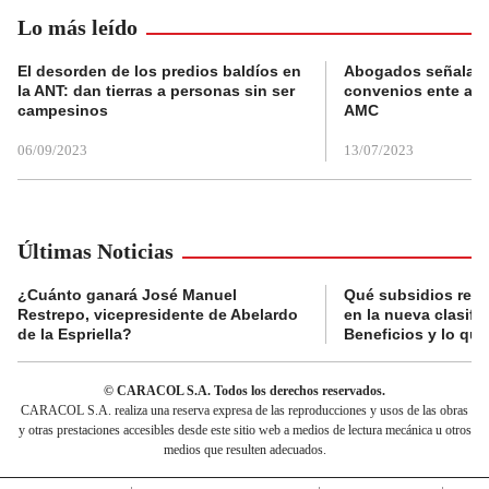
Lo más leído
El desorden de los predios baldíos en
Abogados señalan 
la ANT: dan tierras a personas sin ser
convenios ente alc
campesinos
AMC
06/09/2023
13/07/2023
Últimas Noticias
¿Cuánto ganará José Manuel
Qué subsidios reci
Restrepo, vicepresidente de Abelardo
en la nueva clasifi
de la Espriella?
Beneficios y lo qu
© CARACOL S.A. Todos los derechos reservados.
CARACOL S.A. realiza una reserva expresa de las reproducciones y usos de las obras
y otras prestaciones accesibles desde este sitio web a medios de lectura mecánica u otros
medios que resulten adecuados.