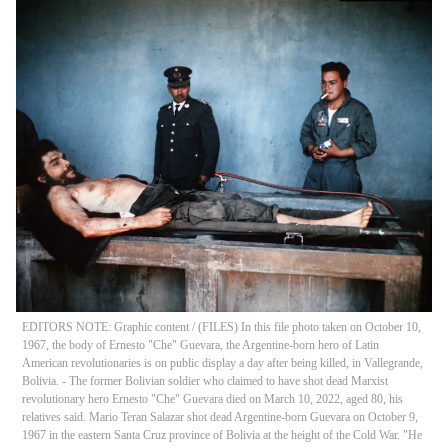
EDITORS NOTE: Graphic content / (FILES) In this file photo taken on October 10,
1967, the body of Ernesto "Che" Guevara, the Argentine-born hero of Latin
American revolutionaries is on public display a day after being killed, in Vallegrande,
Bolivia. - The former Bolivian soldier who claimed to have shot dead Marxist
revolutionary hero Ernesto "Che" Guevara died on March 10, 2022, aged 80, his
relatives said. Mario Teran Salazar shot dead Argentine-born Guevara on October 9,
1967 in the eastern Santa Cruz province of Bolivia at the height of the Cold War. "He