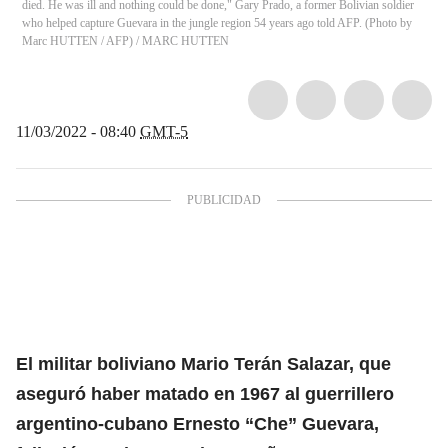
died. He was ill and nothing could be done," Gary Prado, a former Bolivian soldier
who helped capture Guevara in the jungle region 54 years ago told AFP. (Photo by
Marc HUTTEN / AFP)
/
MARC HUTTEN
11/03/2022 - 08:40
GMT-5
El militar boliviano Mario Terán Salazar, que
aseguró haber matado en 1967 al guerrillero
argentino-cubano Ernesto “Che” Guevara,