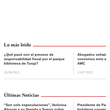
Lo más leído
¿Qué pasó con el proceso de
Abogados señalan 
responsabilidad fiscal por el parque
convenios ente alc
biblioteca de Tunja?
AMC
29/08/2023
13/07/2023
Últimas Noticias
“Son solo especulaciones”, Verónica
Presidente de Pana
Alcocer a su llegada a Suecia sobre
fortalecer coopera