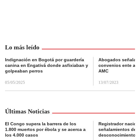
Lo más leído
Indignación en Bogotá por guardería
Abogados señalan 
canina en Engativá donde asfixiaban y
convenios ente alc
golpeaban perros
AMC
05/05/2025
13/07/2023
Últimas Noticias
El Congo supera la barrera de los
Registrador nacion
1.800 muertos por ébola y se acerca a
señalamientos de f
los 4.000 casos
desconocimiento de